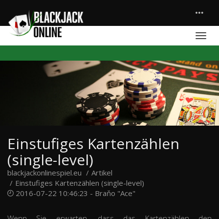
Einstufiges Kartenzählen
(single-level)
blackjackonlinespiel.eu
Artikel
Einstufiges Kartenzählen (single-level)
2016-07-22 10:46:23 - Braňo "Ace"
Wenn Sie erwarten, dass das Kartenzählen den