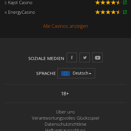
Kajot Casino
3.
EnergyCasino
4.
Alle Casinos anzeigen
SOZIALE MEDIEN
SPRACHE
Deutsch
18+
Über uns
Verantwortungsvolles Glücksspiel
Datenschutzrichtlinie
Haftungsausschluss